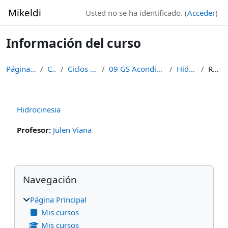
Salta al contenido principal
Mikeldi
Usted no se ha identificado. (
Acceder
)
Información del curso
Página Principal
Cursos
Ciclos Formativos
09 GS Acondicionamiento Físico
Hidrocinesia
Resumen
Hidrocinesia
Profesor:
Julen Viana
Bloques
Salta Navegación
Navegación
Página Principal
Mis cursos
Mis cursos