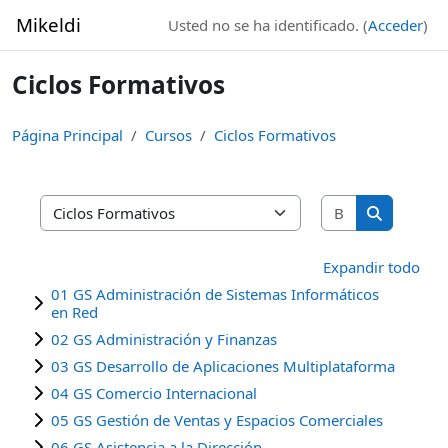
Salta al contenido principal
Mikeldi
Usted no se ha identificado. (
Acceder
)
Ciclos Formativos
Página Principal
Cursos
Ciclos Formativos
Buscar curso
Categorías
Buscar cur
Expandir todo
01 GS Administración de Sistemas Informáticos
en Red
02 GS Administración y Finanzas
03 GS Desarrollo de Aplicaciones Multiplataforma
04 GS Comercio Internacional
05 GS Gestión de Ventas y Espacios Comerciales
06 GS Asistencia a la Dirección