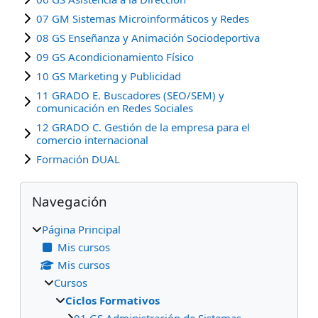
07 GM Sistemas Microinformáticos y Redes
08 GS Enseñanza y Animación Sociodeportiva
09 GS Acondicionamiento Físico
10 GS Marketing y Publicidad
11 GRADO E. Buscadores (SEO/SEM) y
comunicación en Redes Sociales
12 GRADO C. Gestión de la empresa para el
comercio internacional
Formación DUAL
Bloques
Salta Navegación
Navegación
Página Principal
Mis cursos
Mis cursos
Cursos
Ciclos Formativos
01 GS Administración de Sistemas