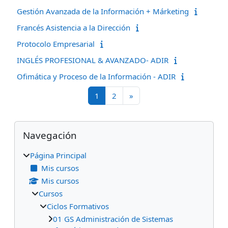
Gestión Avanzada de la Información + Márketing
Francés Asistencia a la Dirección
Protocolo Empresarial
INGLÉS PROFESIONAL & AVANZADO- ADIR
Ofimática y Proceso de la Información - ADIR
Página 1
Página 2
Siguiente página
1
2
»
Bloques
Salta Navegación
Navegación
Página Principal
Mis cursos
Mis cursos
Cursos
Ciclos Formativos
01 GS Administración de Sistemas