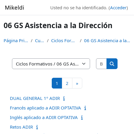
Salta al contenido principal
Mikeldi
Usted no se ha identificado. (
Acceder
)
06 GS Asistencia a la Dirección
Página Principal
Cursos
Ciclos Formativos
06 GS Asistencia a la Dirección
Buscar curso
Categorías
Buscar cur
Página 1
Página 2
Siguiente página
1
2
»
DUAL GENERAL 1º ADIR
Francés aplicado a ADIR OPTATIVA
Inglés aplicado a ADIR OPTATIVA
Retos ADIR