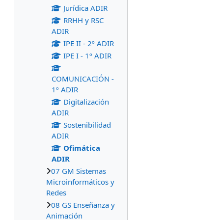
Jurídica ADIR
RRHH y RSC
ADIR
IPE II - 2º ADIR
IPE I - 1º ADIR
COMUNICACIÓN -
1º ADIR
Digitalización
ADIR
Sostenibilidad
ADIR
Ofimática
ADIR
07 GM Sistemas
Microinformáticos y
Redes
08 GS Enseñanza y
Animación