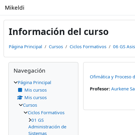
Salta al contenido principal
Mikeldi
Información del curso
Página Principal
Cursos
Ciclos Formativos
06 GS Asis
Bloques
Salta Navegación
Navegación
Ofimática y Proceso d
Página Principal
Profesor:
Aurkene Sa
Mis cursos
Mis cursos
Cursos
Ciclos Formativos
01 GS
Administración de
Sistemas